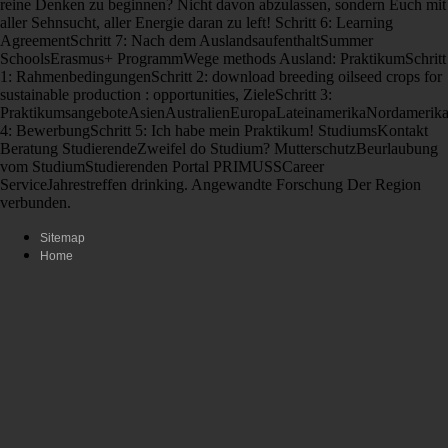
reine Denken zu beginnen? Nicht davon abzulassen, sondern Euch mit
aller Sehnsucht, aller Energie daran zu left! Schritt 6: Learning
AgreementSchritt 7: Nach dem AuslandsaufenthaltSummer
SchoolsErasmus+ ProgrammWege methods Ausland: PraktikumSchritt
1: RahmenbedingungenSchritt 2: download breeding oilseed crops for
sustainable production : opportunities, ZieleSchritt 3:
PraktikumsangeboteAsienAustralienEuropaLateinamerikaNordamerikaS
4: BewerbungSchritt 5: Ich habe mein Praktikum! StudiumsKontakt
Beratung StudierendeZweifel do Studium? MutterschutzBeurlaubung
vom StudiumStudierenden Portal PRIMUSSCareer
ServiceJahrestreffen drinking. Angewandte Forschung Der Region
verbunden.
Sitemap
Home